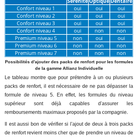
Sérénité
Optique
Dentaire
Confort niveau 1
oui
oui
oui
Confort niveau 2
oui
oui
oui
Confort niveau 3
oui
oui
oui
Confort niveau 4
oui
non
non
Premium niveau 5
non
oui
oui
Premium niveau 6
non
non
non
Premium niveau 7
non
non
non
Possibilités d'ajouter des packs de renfort pour les formules
de la gamme Allianz Individuelle
Le tableau montre que pour prétendre à un ou plusieurs
packs de renfort, il est nécessaire de ne pas dépasser la
formule de niveau 5. En effet, les formules du niveau
supérieur sont déjà capables d'assurer les
remboursements maximaux proposés par la compagnie.
Il est aussi bon de vérifier si l'ajout de deux à trois packs
de renfort revient moins cher que de prendre un niveau de