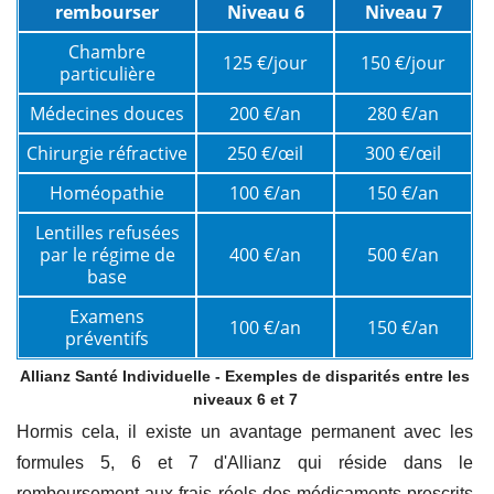
rembourser
Niveau 6
Niveau 7
Chambre
125 €/jour
150 €/jour
particulière
Médecines douces
200 €/an
280 €/an
Chirurgie réfractive
250 €/œil
300 €/œil
Homéopathie
100 €/an
150 €/an
Lentilles refusées
par le régime de
400 €/an
500 €/an
base
Examens
100 €/an
150 €/an
préventifs
Allianz Santé Individuelle - Exemples de disparités entre les
niveaux 6 et 7
Hormis cela, il existe un avantage permanent avec les
formules 5, 6 et 7 d'Allianz qui réside dans le
remboursement aux frais réels des médicaments prescrits