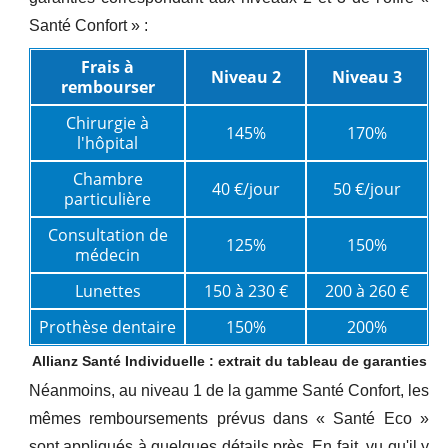
Santé Confort » :
Frais à
Niveau 2
Niveau 3
rembourser
Chirurgie à
145%
170%
l'hôpital
Chambre
40 €/jour
50 €/jour
particulière
Consultation de
125%
150%
médecin
Lunettes
150 à 230 €
200 à 260 €
Prothèse dentaire
150%
200%
Allianz Santé Individuelle : extrait du tableau de garanties
Néanmoins, au niveau 1 de la gamme Santé Confort, les
mêmes remboursements prévus dans « Santé Eco »
sont appliqués à quelques détails près. En fait, vu qu'il y