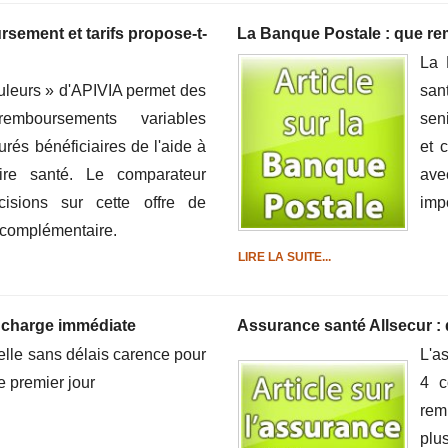
sement et tarifs propose-t-
La Banque Postale : que r
La 
uleurs » d'APIVIA permet des
san
mboursements variables
sen
rés bénéficiaires de l'aide à
et c
ire santé. Le comparateur
ave
isions sur cette offre de
imp
 complémentaire.
LIRE LA SUITE...
charge immédiate
Assurance santé Allsecur : 
elle sans délais carence pour
L'a
e premier jour
4 c
rem
plu