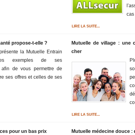
l'as
cas 
LIRE LA SUITE...
anté propose-t-elle ?
Mutuelle de village : une
cher
résente la Mutuelle Entrain
es exemples de ses
Pl
 afin de vous permettre de
so
re ses offres et celles de ses
p
co
dé
co
LIRE LA SUITE...
uces pour un bas prix
Mutuelle médecine douce : 