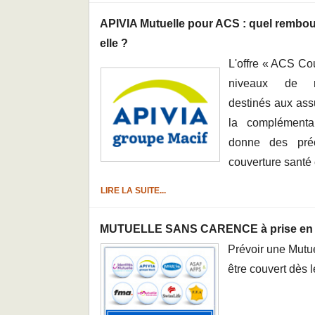
APIVIA Mutuelle pour ACS : quel rembour
elle ?
L'offre « ACS Co
niveaux de re
destinés aux assu
la complémenta
donne des préc
couverture santé
LIRE LA SUITE...
MUTUELLE SANS CARENCE à prise en 
Prévoir une Mutu
être couvert dès l