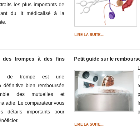
traits les plus importants de
llant du lit médicalisé à la
te.
LIRE LA SUITE...
e des trompes à des fins
Petit guide sur le rembourse
re de trompe est une
l
n définitive bien remboursée
emble des mutuelles et
p
maladie. Le comparateur vous
f
es détails importants pour
p
néficier.
LIRE LA SUITE...