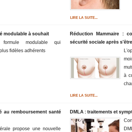
LIRE LA SUITE...
é modulable à souhait
Réduction Mammaire : co
sécurité sociale après s'êtr
 formule modulable qui
lus fidèles adhérents
L'o
moi
mut
à c
cha
LIRE LA SUITE...
nté au remboursement santé
DMLA : traitements et symp
Con
érale propose une nouvelle
DML