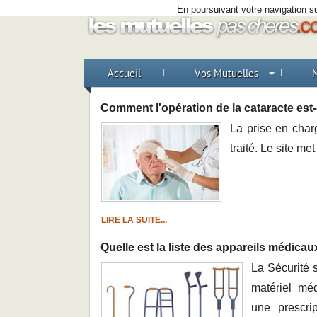
En poursuivant votre navigation su
Accueil
Vos Mutuelles
M
Comment l'opération de la cataracte est-
La prise en charg
traité. Le site m
LIRE LA SUITE...
Quelle est la liste des appareils médic
La Sécurité s
matériel mé
une prescri