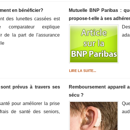
ment en bénéficier?
Mutuelle BNP Paribas : qu
propose-t-elle à ses adhére
t des lunettes cassées est
e comparateur explique
Des
r de la part de l'assurance
ada
lle
LIRE LA SUITE...
 sont prévus à travers ses
Remboursement appareil aud
sécu ?
anté pour améliorer la prise
Que
rais de santé des seniors,
audi