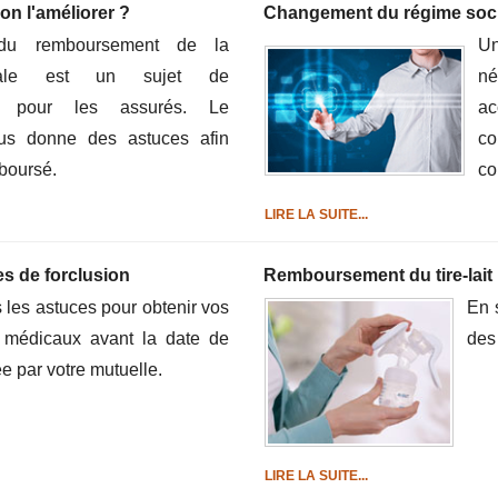
n l'améliorer ?
Changement du régime soci
n du remboursement de la
U
ciale est un sujet de
né
nt pour les assurés. Le
ac
us donne des astuces afin
c
boursé.
co
LIRE LA SUITE...
s de forclusion
Remboursement du tire-lait 
 les astuces pour obtenir vos
En s
 médicaux avant la date de
des 
e par votre mutuelle.
LIRE LA SUITE...